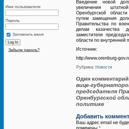
Введение новой дол
Имя пользователя
увеличения штатно
Оренбургской области
путем замещения долж
Пароль
Правительства по воен
делам казачества д
Запомнить меня
заместителя председа
области по внутренней п
Источник:
Забыли пароль?
http://www.orenburg-gov.r
Рубрика:
Новости
Один комментарий
вице-губернаторо
председателя Пр
Оренбургской обл
политике
Добавить коммен
Ваш адрес email не буде
помечены
*