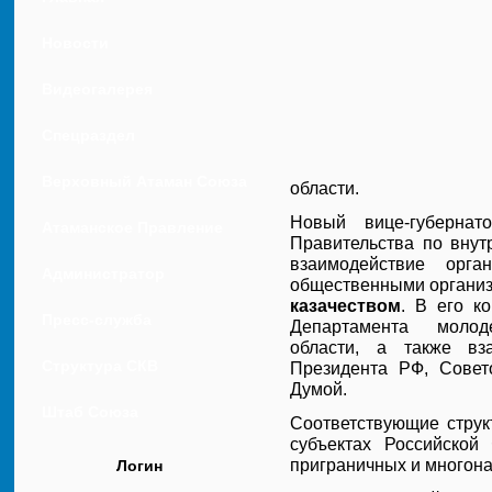
Новости
Видеогалерея
Спецраздел
Верховный Атаман Союза
области.
Новый вице-губернат
Казачьих Войск
Атаманское Правление
Правительства по внут
взаимодействие орг
Союза Казачьих Войск
Администратор
общественными организ
казачеством
. В его к
Пресс-служба
Департамента молод
области, а также вз
Структура СКВ
Президента РФ, Совет
Думой.
Штаб Союза
Соответствующие струк
субъектах Российской
приграничных и многон
Логин