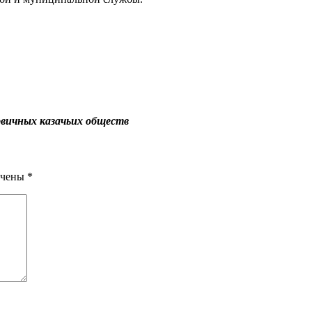
рвичных казачьих обществ
ечены
*