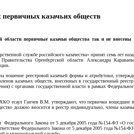
х первичных казачьих обществ
ой области первичные казачьи общества так и не внесены 
ственной службе российского казачества» принят семь лет наз
равительства Оренбургской области Александра Караваев
ации.
 на ношение реестровой казачьей формы и атрибутики, утвержд
членов казачьих обществ, внесенных в государственный реестр
ения) с органами государственной власти в рамках Федерально
ое ХКО есаул Ганчев В.М. утверждают, что первички вошедшие
ество должно вносится в реестр индивидуально, члены казачье
ии Федерального Закона от 5 декабря 2005 года №154-ФЗ «О госу
ветствие Федерального Закона от 5 декабря 2005 года №154-ФЗ 
ной и муниципальной службы.