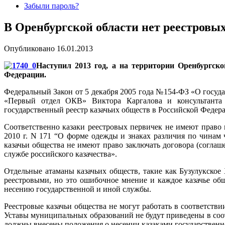
Забыли пароль?
В Оренбургской области нет реестровы
Опубликовано
16.01.2013
Наступил 2013 год, а на территории Оренбургск
Федерации.
Федеральный Закон от 5 декабря 2005
года №154-ФЗ «О государ
«Первый отдел ОКВ» Виктора Каргалова и консультанта П
государственный реестр казачьих обществ в Российской Федер
Соответственно казаки реестровых первичек не имеют право
2010 г. N 171 “О форме одежды и знаках различия по чинам 
казачьи общества не имеют право заключать договора (соглаш
службе российского казачества».
Отдельные атаманы казачьих обществ, такие как Бузулукск
реестровыми, но это ошибочное мнение и каждое казачье общ
несению государственной и иной службы.
Реестровые казачьи общества не могут работать в соответств
Уставы муниципальных образований не будут приведены в соот
должны внесены положения о несении казаками государствен